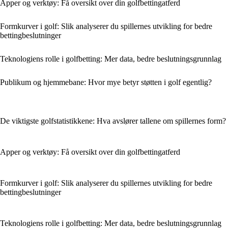
Apper og verktøy: Få oversikt over din golfbettingatferd
Formkurver i golf: Slik analyserer du spillernes utvikling for bedre
bettingbeslutninger
Teknologiens rolle i golfbetting: Mer data, bedre beslutningsgrunnlag
Publikum og hjemmebane: Hvor mye betyr støtten i golf egentlig?
De viktigste golfstatistikkene: Hva avslører tallene om spillernes form?
Apper og verktøy: Få oversikt over din golfbettingatferd
Formkurver i golf: Slik analyserer du spillernes utvikling for bedre
bettingbeslutninger
Teknologiens rolle i golfbetting: Mer data, bedre beslutningsgrunnlag