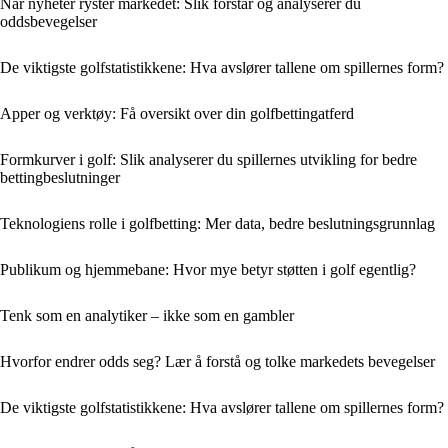
Når nyheter ryster markedet: Slik forstår og analyserer du
oddsbevegelser
De viktigste golfstatistikkene: Hva avslører tallene om spillernes form?
Apper og verktøy: Få oversikt over din golfbettingatferd
Formkurver i golf: Slik analyserer du spillernes utvikling for bedre
bettingbeslutninger
Teknologiens rolle i golfbetting: Mer data, bedre beslutningsgrunnlag
Publikum og hjemmebane: Hvor mye betyr støtten i golf egentlig?
Tenk som en analytiker – ikke som en gambler
Hvorfor endrer odds seg? Lær å forstå og tolke markedets bevegelser
De viktigste golfstatistikkene: Hva avslører tallene om spillernes form?