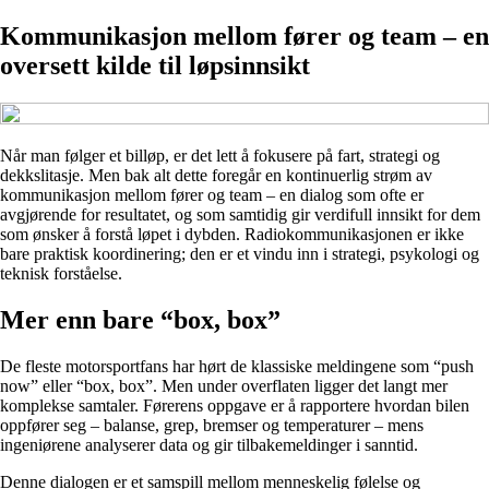
Kommunikasjon mellom fører og team – en
oversett kilde til løpsinnsikt
Når man følger et billøp, er det lett å fokusere på fart, strategi og
dekkslitasje. Men bak alt dette foregår en kontinuerlig strøm av
kommunikasjon mellom fører og team – en dialog som ofte er
avgjørende for resultatet, og som samtidig gir verdifull innsikt for dem
som ønsker å forstå løpet i dybden. Radiokommunikasjonen er ikke
bare praktisk koordinering; den er et vindu inn i strategi, psykologi og
teknisk forståelse.
Mer enn bare “box, box”
De fleste motorsportfans har hørt de klassiske meldingene som “push
now” eller “box, box”. Men under overflaten ligger det langt mer
komplekse samtaler. Førerens oppgave er å rapportere hvordan bilen
oppfører seg – balanse, grep, bremser og temperaturer – mens
ingeniørene analyserer data og gir tilbakemeldinger i sanntid.
Denne dialogen er et samspill mellom menneskelig følelse og