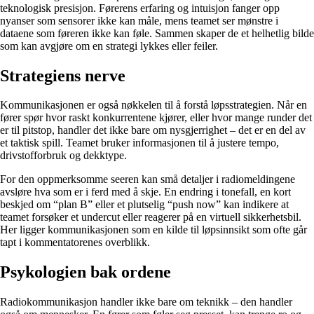
teknologisk presisjon. Førerens erfaring og intuisjon fanger opp
nyanser som sensorer ikke kan måle, mens teamet ser mønstre i
dataene som føreren ikke kan føle. Sammen skaper de et helhetlig bilde
som kan avgjøre om en strategi lykkes eller feiler.
Strategiens nerve
Kommunikasjonen er også nøkkelen til å forstå løpsstrategien. Når en
fører spør hvor raskt konkurrentene kjører, eller hvor mange runder det
er til pitstop, handler det ikke bare om nysgjerrighet – det er en del av
et taktisk spill. Teamet bruker informasjonen til å justere tempo,
drivstofforbruk og dekktype.
For den oppmerksomme seeren kan små detaljer i radiomeldingene
avsløre hva som er i ferd med å skje. En endring i tonefall, en kort
beskjed om “plan B” eller et plutselig “push now” kan indikere at
teamet forsøker et undercut eller reagerer på en virtuell sikkerhetsbil.
Her ligger kommunikasjonen som en kilde til løpsinnsikt som ofte går
tapt i kommentatorenes overblikk.
Psykologien bak ordene
Radiokommunikasjon handler ikke bare om teknikk – den handler