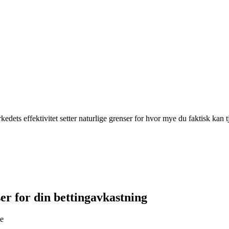
kedets effektivitet setter naturlige grenser for hvor mye du faktisk ka
ser for din bettingavkastning
ne