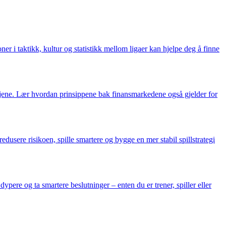
er i taktikk, kultur og statistikk mellom ligaer kan hjelpe deg å finne
n tjene. Lær hvordan prinsippene bak finansmarkedene også gjelder for
edusere risikoen, spille smartere og bygge en mer stabil spillstrategi
dypere og ta smartere beslutninger – enten du er trener, spiller eller