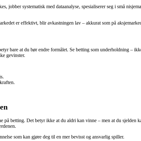
es, jobber systematisk med dataanalyse, spesialiserer seg i små nisjemar
arkedet er effektivt, blir avkastningen lav – akkurat som på aksjemarkede
et betyr bare at du bør endre formålet. Se betting som underholdning – ik
ske gevinster.
s.
kraften.
ien
ene på betting. Det betyr ikke at du aldri kan vinne – men at du sjelden
verdenen.
nnelse som kan gjøre deg til en mer bevisst og ansvarlig spiller.