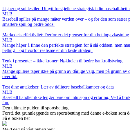
Ligaer og spillestiler: Utnytt forskjellene strategisk i din baseball-betti
MLB
Baseball spilles på mange måter verden over – og for den som satser på 
smartere spill og bedre odds.
Markedets effektivitet: Derfor er det grenser for din bettingavkastning
MLB
Mange håper å finne den perfekte strategien for å slå oddsen, men mar
betting – og hvorfor realisme er din beste strategi.
Tenk i prosenter – ikke kroner: Nøkkelen til bedre bankrollstyring
MLB
Mange spillere taper ikke på grunn av dårlige valg, men på grunn av dår
over tid.
Test dine antakelser: Lær av tidligere baseballkamper og data
MLB
Baseball handler ikke lenger bare om intuisjon og erfaring. Ved å bruke s
fan.
Den ultimate guiden til sportsbetting
Forstå det grunnleggende om sportsbetting med denne e-boken som dekker
Få e-boken her
Meld deg på vårt nyhetsbrev