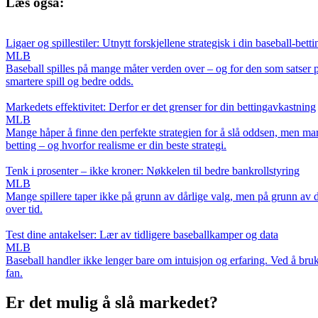
Læs også:
Ligaer og spillestiler: Utnytt forskjellene strategisk i din baseball-betti
MLB
Baseball spilles på mange måter verden over – og for den som satser på 
smartere spill og bedre odds.
Markedets effektivitet: Derfor er det grenser for din bettingavkastning
MLB
Mange håper å finne den perfekte strategien for å slå oddsen, men mar
betting – og hvorfor realisme er din beste strategi.
Tenk i prosenter – ikke kroner: Nøkkelen til bedre bankrollstyring
MLB
Mange spillere taper ikke på grunn av dårlige valg, men på grunn av dår
over tid.
Test dine antakelser: Lær av tidligere baseballkamper og data
MLB
Baseball handler ikke lenger bare om intuisjon og erfaring. Ved å bruke s
fan.
Er det mulig å slå markedet?