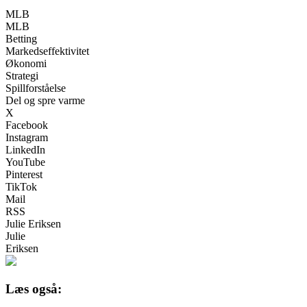
MLB
MLB
Betting
Markedseffektivitet
Økonomi
Strategi
Spillforståelse
Del og spre varme
X
Facebook
Instagram
LinkedIn
YouTube
Pinterest
TikTok
Mail
RSS
Julie Eriksen
Julie
Eriksen
Læs også: