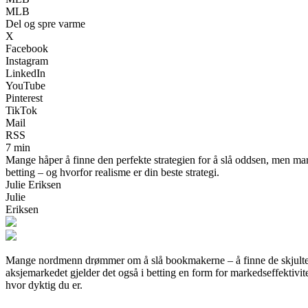
MLB
Del og spre varme
X
Facebook
Instagram
LinkedIn
YouTube
Pinterest
TikTok
Mail
RSS
7 min
Mange håper å finne den perfekte strategien for å slå oddsen, men mar
betting – og hvorfor realisme er din beste strategi.
Julie Eriksen
Julie
Eriksen
Mange nordmenn drømmer om å slå bookmakerne – å finne de skjulte ver
aksjemarkedet gjelder det også i betting en form for markedseffektivitet
hvor dyktig du er.