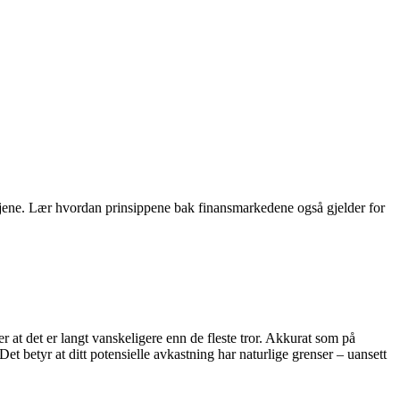
n tjene. Lær hvordan prinsippene bak finansmarkedene også gjelder for
at det er langt vanskeligere enn de fleste tror. Akkurat som på
Det betyr at ditt potensielle avkastning har naturlige grenser – uansett