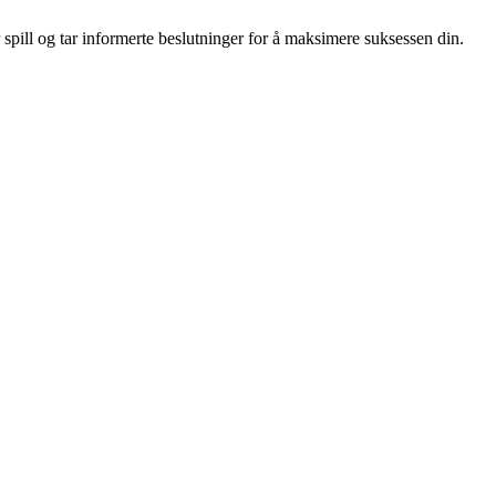
 spill og tar informerte beslutninger for å maksimere suksessen din.