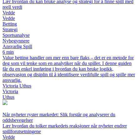
Lær hvordan du kan bruke analyse og strategi for å finne spill med
reell verdi
Vedde
Vedde
Betting
Strategi
Sportsanalyse
Nybegynnere
Ansvarlig Spill
6 min
Value betting handler om mer enn bare flaks – det er en metode for
deg som vil tenke som en analytiker når du spiller. I denne guiden
får du en enkel innføring i hvordan du kan bruke logikk,
observasjon og disiplin til å identifisere verdifulle spill og spille mer
ansvarlig.
Victoria Uthus
Victoria
Uthus
Når nyheter ryster markedet: Slik forstår og analyserer du
oddsbevegelser
Lær hvordan du tolker markedets reaksjoner når nyheter endrer
spillforutsetningene
Vedde