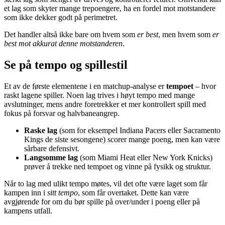
et lag som skyter mange trepoengere, ha en fordel mot motstandere
som ikke dekker godt på perimetret.
Det handler altså ikke bare om hvem som
er best
, men hvem som
er
best mot akkurat denne motstanderen
.
Se på tempo og spillestil
Et av de første elementene i en matchup-analyse er
tempoet
– hvor
raskt lagene spiller. Noen lag trives i høyt tempo med mange
avslutninger, mens andre foretrekker et mer kontrollert spill med
fokus på forsvar og halvbaneangrep.
Raske lag
(som for eksempel Indiana Pacers eller Sacramento
Kings de siste sesongene) scorer mange poeng, men kan være
sårbare defensivt.
Langsomme lag
(som Miami Heat eller New York Knicks)
prøver å trekke ned tempoet og vinne på fysikk og struktur.
Når to lag med ulikt tempo møtes, vil det ofte være laget som får
kampen inn i
sitt tempo
, som får overtaket. Dette kan være
avgjørende for om du bør spille på over/under i poeng eller på
kampens utfall.