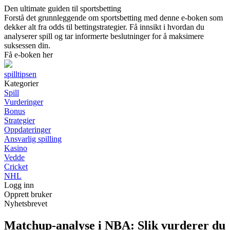
Den ultimate guiden til sportsbetting
Forstå det grunnleggende om sportsbetting med denne e-boken som
dekker alt fra odds til bettingstrategier. Få innsikt i hvordan du
analyserer spill og tar informerte beslutninger for å maksimere
suksessen din.
Få e-boken her
spilltipsen
Kategorier
Spill
Vurderinger
Bonus
Strategier
Oppdateringer
Ansvarlig spilling
Kasino
Vedde
Cricket
NHL
Logg inn
Opprett bruker
Nyhetsbrevet
Matchup-analyse i NBA: Slik vurderer du