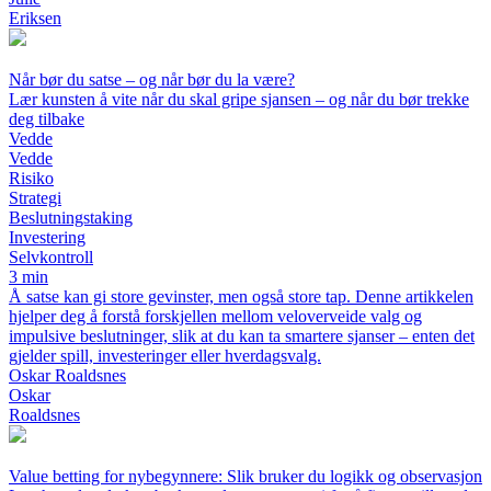
Eriksen
Når bør du satse – og når bør du la være?
Lær kunsten å vite når du skal gripe sjansen – og når du bør trekke
deg tilbake
Vedde
Vedde
Risiko
Strategi
Beslutningstaking
Investering
Selvkontroll
3 min
Å satse kan gi store gevinster, men også store tap. Denne artikkelen
hjelper deg å forstå forskjellen mellom veloverveide valg og
impulsive beslutninger, slik at du kan ta smartere sjanser – enten det
gjelder spill, investeringer eller hverdagsvalg.
Oskar Roaldsnes
Oskar
Roaldsnes
Value betting for nybegynnere: Slik bruker du logikk og observasjon