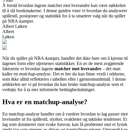
5 min
Å forstå hvordan lagene matcher mot hverandre kan være nøkkelen
til å slå bookmakerne. I denne guiden viser vi hvordan du analyserer
spillestil, posisjoner og statistikk for å ta smartere valg når du spiller
på NBA-kamper.
Albert Løken
Albert
Løken
Når du spiller på NBA-kamper, handler det ikke bare om å kjenne til
lagenes form eller stjernenes statistikker. En av de mest avgjørende
faktorene er hvordan lagene
matcher mot hverandre
– det man
kaller en
matchup-analyse
. Det er her du kan finne verdi i oddsene,
som ikke alltid reflekteres i tabellen eller i gjennomsnittstall. I denne
artikkelen ser vi på hvordan du kan bruke matchup-analyse som et
verktøy for å ta mer informerte bettingbeslutninger.
Hva er en matchup-analyse?
En matchup-analyse handler om å vurdere hvordan to lag passer mot
hverandre ut fra spillestil, styrker, svakheter og taktiske tendenser. Et
lag som dominerer mot svake forsvar, kan få problemer mot et fysisk
sterkt lag som stenger av drives og kontrollerer returer. Omvendt kan