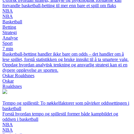
Utforsk hvordan strategi, analyse og psykologisk forståelse kan
forvandle basketball-betting til mer enn bare et spill om flaks
NBA
NBA
Basketball
Betting
Strategi
Analyse
Sport
7 min
Basketball-betting handler ikke bare om odds – det handler om å
lese spillet, forstå statistikken og bruke innsikt til å ta smartere valg.
Oppdag hvordan analytisk tenkning og ansvarlig strategi kan gi en
dypere opplevelse av sporten.
Oskar Roaldsnes
Oskar
Roaldsnes
Tempo og spillestil: To nøkkelfaktorer som påvirker oddssettingen i
basketball
Forstå hvordan tempo og spillestil former både kampbildet og
oddsen i basketball
NBA
NBA