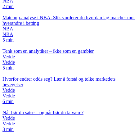
NBA
2 min
Matchup-analyse i NBA: Slik vurderer du hvordan lag matcher mot
hverandre i betting
NBA
NBA
5 min
Tenk som en analytiker – ikke som en gambler
Vedde
Vedde
5 min
Hvorfor endrer odds seg? Lær å forstå og tolke markedets
bevegelser
Vedde
Vedde
6 min
Når bør du satse – og når bør du la være?
Vedde
Vedde
3 min