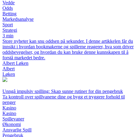
Vedde
Odds
Betting
Markedsanalyse
Sport
Strategi
3 min
Store nyheter kan snu oddsen på sekunder. I denne artikkelen får du
innsikt i hvordan bookmakerne og spillerne reagerer, hva som driver
oddsbevegelser, og hvordan du kan bruke denne kunnskapen til å
forstå markedet bedre.
Albert Løken
Albert
Løken
Unngå impulsiv spilling: Skap sunne rutiner for din pengebruk
Ta kontroll over spillvanene dine og bygg et tryggere forhold til
penger
Kasino
Kasino
Spillevaner
Økonomi
Ansvarlig Spill
Pengebruk