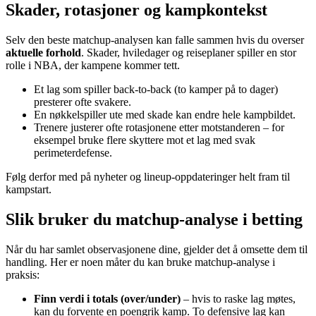
Skader, rotasjoner og kampkontekst
Selv den beste matchup-analysen kan falle sammen hvis du overser
aktuelle forhold
. Skader, hviledager og reiseplaner spiller en stor
rolle i NBA, der kampene kommer tett.
Et lag som spiller back-to-back (to kamper på to dager)
presterer ofte svakere.
En nøkkelspiller ute med skade kan endre hele kampbildet.
Trenere justerer ofte rotasjonene etter motstanderen – for
eksempel bruke flere skyttere mot et lag med svak
perimeterdefense.
Følg derfor med på nyheter og lineup-oppdateringer helt fram til
kampstart.
Slik bruker du matchup-analyse i betting
Når du har samlet observasjonene dine, gjelder det å omsette dem til
handling. Her er noen måter du kan bruke matchup-analyse i
praksis:
Finn verdi i totals (over/under)
– hvis to raske lag møtes,
kan du forvente en poengrik kamp. To defensive lag kan