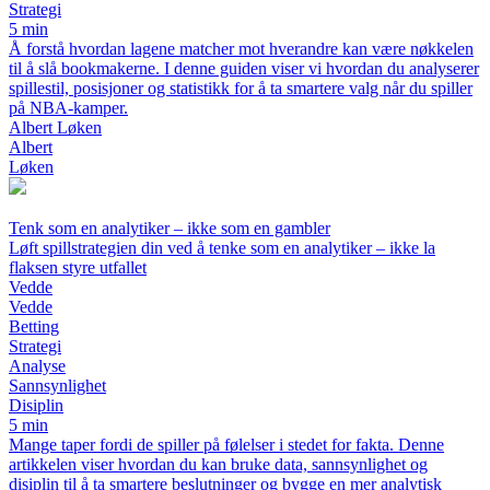
Strategi
5 min
Å forstå hvordan lagene matcher mot hverandre kan være nøkkelen
til å slå bookmakerne. I denne guiden viser vi hvordan du analyserer
spillestil, posisjoner og statistikk for å ta smartere valg når du spiller
på NBA-kamper.
Albert Løken
Albert
Løken
Tenk som en analytiker – ikke som en gambler
Løft spillstrategien din ved å tenke som en analytiker – ikke la
flaksen styre utfallet
Vedde
Vedde
Betting
Strategi
Analyse
Sannsynlighet
Disiplin
5 min
Mange taper fordi de spiller på følelser i stedet for fakta. Denne
artikkelen viser hvordan du kan bruke data, sannsynlighet og
disiplin til å ta smartere beslutninger og bygge en mer analytisk