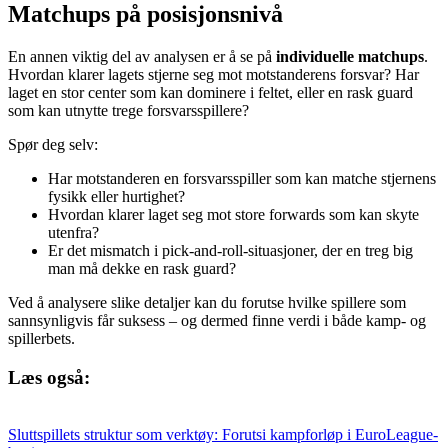
Matchups på posisjonsnivå
En annen viktig del av analysen er å se på
individuelle matchups
.
Hvordan klarer lagets stjerne seg mot motstanderens forsvar? Har
laget en stor center som kan dominere i feltet, eller en rask guard
som kan utnytte trege forsvarsspillere?
Spør deg selv:
Har motstanderen en forsvarsspiller som kan matche stjernens
fysikk eller hurtighet?
Hvordan klarer laget seg mot store forwards som kan skyte
utenfra?
Er det mismatch i pick-and-roll-situasjoner, der en treg big
man må dekke en rask guard?
Ved å analysere slike detaljer kan du forutse hvilke spillere som
sannsynligvis får suksess – og dermed finne verdi i både kamp- og
spillerbets.
Læs også:
Sluttspillets struktur som verktøy: Forutsi kampforløp i EuroLeague-