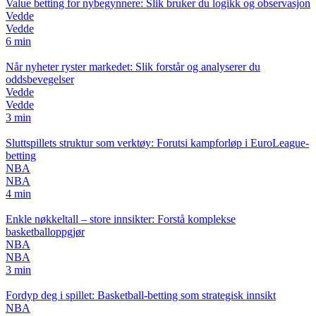
Value betting for nybegynnere: Slik bruker du logikk og observasjon
Vedde
Vedde
6 min
Når nyheter ryster markedet: Slik forstår og analyserer du
oddsbevegelser
Vedde
Vedde
3 min
Sluttspillets struktur som verktøy: Forutsi kampforløp i EuroLeague-
betting
NBA
NBA
4 min
Enkle nøkkeltall – store innsikter: Forstå komplekse
basketballoppgjør
NBA
NBA
3 min
Fordyp deg i spillet: Basketball-betting som strategisk innsikt
NBA