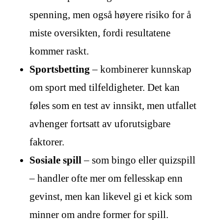
spenning, men også høyere risiko for å
miste oversikten, fordi resultatene
kommer raskt.
Sportsbetting
– kombinerer kunnskap
om sport med tilfeldigheter. Det kan
føles som en test av innsikt, men utfallet
avhenger fortsatt av uforutsigbare
faktorer.
Sosiale spill
– som bingo eller quizspill
– handler ofte mer om fellesskap enn
gevinst, men kan likevel gi et kick som
minner om andre former for spill.