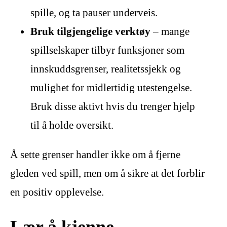
spille, og ta pauser underveis.
Bruk tilgjengelige verktøy
– mange
spillselskaper tilbyr funksjoner som
innskuddsgrenser, realitetssjekk og
mulighet for midlertidig utestengelse.
Bruk disse aktivt hvis du trenger hjelp
til å holde oversikt.
Å sette grenser handler ikke om å fjerne
gleden ved spill, men om å sikre at det forblir
en positiv opplevelse.
Lær å kjenne