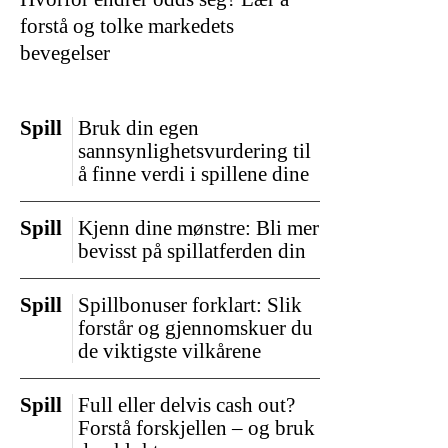
forstå og tolke markedets
bevegelser
Spill
Bruk din egen
sannsynlighetsvurdering til
å finne verdi i spillene dine
Spill
Kjenn dine mønstre: Bli mer
bevisst på spillatferden din
Spill
Spillbonuser forklart: Slik
forstår og gjennomskuer du
de viktigste vilkårene
Spill
Full eller delvis cash out?
Forstå forskjellen – og bruk