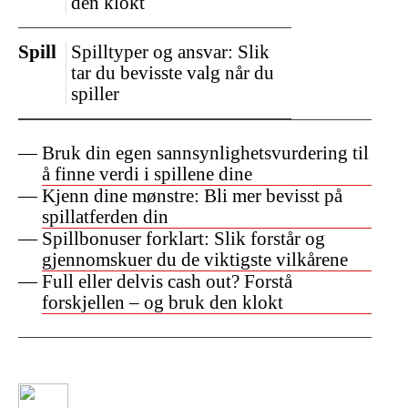
den klokt
Spill
Spilltyper og ansvar: Slik
tar du bevisste valg når du
spiller
Bruk din egen sannsynlighetsvurdering til
å finne verdi i spillene dine
Kjenn dine mønstre: Bli mer bevisst på
spillatferden din
Spillbonuser forklart: Slik forstår og
gjennomskuer du de viktigste vilkårene
Full eller delvis cash out? Forstå
forskjellen – og bruk den klokt