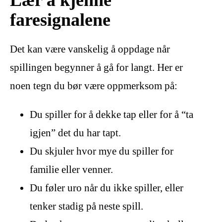
faresignalene
Det kan være vanskelig å oppdage når
spillingen begynner å gå for langt. Her er
noen tegn du bør være oppmerksom på:
Du spiller for å dekke tap eller for å “ta
igjen” det du har tapt.
Du skjuler hvor mye du spiller for
familie eller venner.
Du føler uro når du ikke spiller, eller
tenker stadig på neste spill.