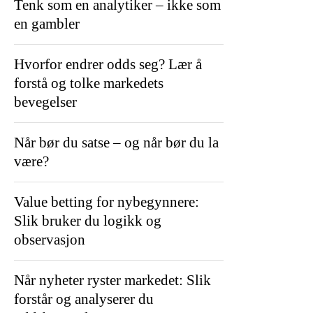
Tenk som en analytiker – ikke som
en gambler
Hvorfor endrer odds seg? Lær å
forstå og tolke markedets
bevegelser
Når bør du satse – og når bør du la
være?
Value betting for nybegynnere:
Slik bruker du logikk og
observasjon
Når nyheter ryster markedet: Slik
forstår og analyserer du