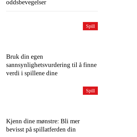
oddsbevegelser
Spill
Bruk din egen
sannsynlighetsvurdering til å finne
verdi i spillene dine
Spill
Kjenn dine mønstre: Bli mer
bevisst på spillatferden din