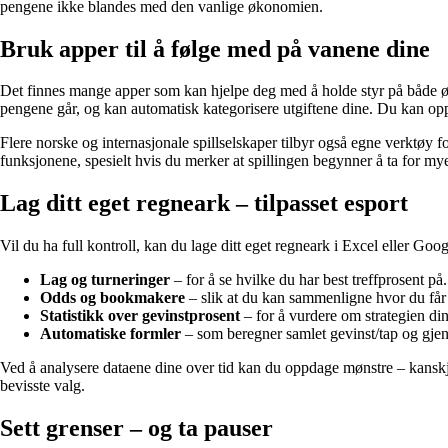
pengene ikke blandes med den vanlige økonomien.
Bruk apper til å følge med på vanene dine
Det finnes mange apper som kan hjelpe deg med å holde styr på både 
pengene går, og kan automatisk kategorisere utgiftene dine. Du kan oppr
Flere norske og internasjonale spillselskaper tilbyr også egne verktøy for
funksjonene, spesielt hvis du merker at spillingen begynner å ta for mye
Lag ditt eget regneark – tilpasset esport
Vil du ha full kontroll, kan du lage ditt eget regneark i Excel eller Goog
Lag og turneringer
– for å se hvilke du har best treffprosent på.
Odds og bookmakere
– slik at du kan sammenligne hvor du får
Statistikk over gevinstprosent
– for å vurdere om strategien din
Automatiske formler
– som beregner samlet gevinst/tap og gjen
Ved å analysere dataene dine over tid kan du oppdage mønstre – kanskje s
bevisste valg.
Sett grenser – og ta pauser