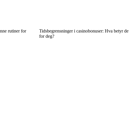
nne rutiner for
Tidsbegrensninger i casinobonuser: Hva betyr de
for deg?