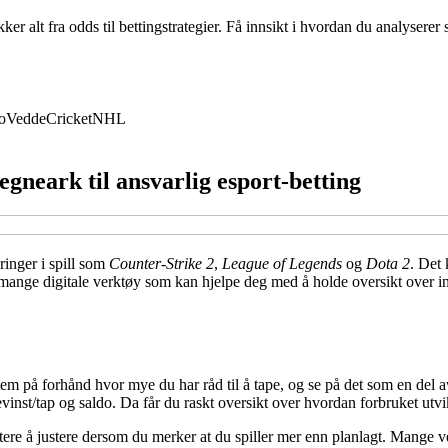
alt fra odds til bettingstrategier. Få innsikt i hvordan du analyserer s
o
Vedde
Cricket
NHL
neark til ansvarlig esport-betting
ringer i spill som
Counter-Strike 2
,
League of Legends
og
Dota 2
. Det
 mange digitale verktøy som kan hjelpe deg med å holde oversikt over in
Bestem på forhånd hvor mye du har råd til å tape, og se på det som en de
vinst/tap og saldo. Da får du raskt oversikt over hvordan forbruket utvik
lettere å justere dersom du merker at du spiller mer enn planlagt. Mange 