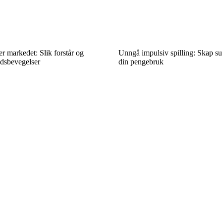
er markedet: Slik forstår og
Unngå impulsiv spilling: Skap su
ddsbevegelser
din pengebruk