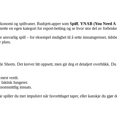
økonomi og spillvaner. Budsjett-apper som
Spiff
,
YNAB (You Need A 
ette en egen kategori for esport-betting og se hvor stor del av forbruke
 ansvarlig spill – for eksempel mulighet til å sette innsatsgrenser, tidsb
 plass.
le Sheets. Det krever litt oppsett, men gir deg et detaljert overblikk. Du
 mest verdi.
 faktisk fungerer.
nomsnittlig innsats.
piller du mer impulsivt når favorittlaget taper, eller kanskje du gjør de