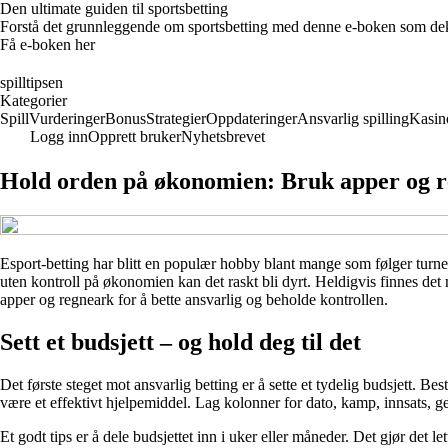
Den ultimate guiden til sportsbetting
Forstå det grunnleggende om sportsbetting med denne e-boken som dekker 
Få e-boken her
spilltipsen
Kategorier
Spill
Vurderinger
Bonus
Strategier
Oppdateringer
Ansvarlig spilling
Kasin
Logg inn
Opprett bruker
Nyhetsbrevet
Hold orden på økonomien: Bruk apper og reg
Esport-betting har blitt en populær hobby blant mange som følger turne
uten kontroll på økonomien kan det raskt bli dyrt. Heldigvis finnes det
apper og regneark for å bette ansvarlig og beholde kontrollen.
Sett et budsjett – og hold deg til det
Det første steget mot ansvarlig betting er å sette et tydelig budsjett. 
være et effektivt hjelpemiddel. Lag kolonner for dato, kamp, innsats, ge
Et godt tips er å dele budsjettet inn i uker eller måneder. Det gjør det 