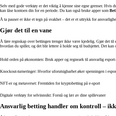
Selv med gode verktøy er det viktig å kjenne sine egne grenser. Hvis du
kan låse kontoen din for en periode. Du kan også bruke apper som
Bet
Å ta pauser er ikke et tegn på svakhet – det er et uttrykk for ansvarligh
Gjør det til en vane
Å føre regnskap over bettingen trenger ikke være kjedelig. Gjør det til 
hvordan du spiller, og det blir lettere å holde seg til budsjettet. Det k
Hold orden på økonomien: Bruk apper og regneark til ansvarlig esport-
Knockout-turneringer: Hvorfor uforutsigbarhet øker spenningen i espor
NFT-er og metaverset: Fremtiden for kryptobetting på e-sport
Digitale verktøy for selvinnsikt: Forstå og lær av dine spillevaner
Ansvarlig betting handler om kontroll – ik