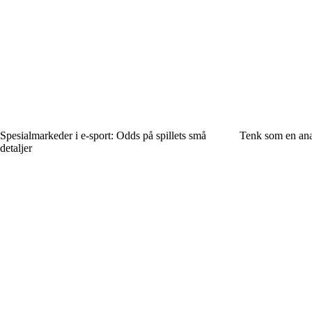
Spesialmarkeder i e-sport: Odds på spillets små
Tenk som en ana
detaljer