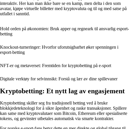
interaktiv. Her kan man ikke bare se en kamp, men delta i den som
avatar, kjøpe virtuelle billetter med kryptovaluta og til og med satse på
utfallet i sanntid.
Hold orden på økonomien: Bruk apper og regneark til ansvarlig esport-
betting
Knockout-turneringer: Hvorfor uforutsigbarhet øker spenningen i
esport-betting
NFT-er og metaverset: Fremtiden for kryptobetting på e-sport
Digitale verktøy for selvinnsikt: Forstå og lær av dine spillevaner
Kryptobetting: Et nytt lag av engasjement
Kryptobetting skiller seg fra tradisjonell betting ved å bruke
blokkjedeteknologi for å sikre åpenhet og raske transaksjoner. Spillere
kan satse med kryptovalutaer som Bitcoin, Ethereum eller spesialiserte
tokens, og gevinster utbetales automatisk via smarte kontrakter.
For norske e-sport-fans betyr dette en mer direkte og global tilgang til