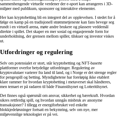
sammenhengende virtuelle verdener der e-sport kan arrangeres i 3D-
miljøer med publikum, sponsorer og interaktive elementer.
Her kan kryptobetting bli en integrert del av opplevelsen. I stedet for å
følge en kamp på en tradisjonell strømmetjeneste kan fans bevege seg
rundt i en virtuell arena, møte andre brukere og plassere veddemål
direkte i spillet. Det skaper en mer sosial og engasjerende form for
underholdning, der grensen mellom spiller, tilskuer og investor viskes
ut.
Utfordringer og regulering
Selv om potensialet er stort, står kryptobetting og NFT-baserte
plattformer overfor betydelige utfordringer. Regulering av
kryptovalutaer varierer fra land til land, og i Norge er det strenge regler
for pengespill og betting. Myndighetene har foreløpig ikke etablert
klare rammer for hvordan kryptobetting i metaverset skal håndteres,
men temaet er på radaren til både Finanstilsynet og Lotteritilsynet.
Det finnes også spørsmål om ansvar, sikkerhet og bærekraft. Hvordan
sikres rettferdig spill, og hvordan unngås misbruk av anonyme
transaksjoner? I tillegg er energiforbruket ved enkelte
blokkjedeløsninger fortsatt en bekymring, selv om nye, mer
miljøvennlige teknologier er på vei.